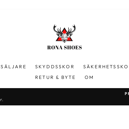
TSÄLJARE
SKYDDSSKOR
SÄKERHETSSKO
RETUR & BYTE
OM
P
r.
Paus
bildspel