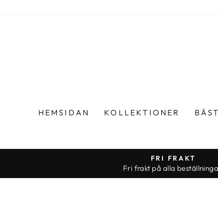
Hoppa
till
innehållet
HEMSIDAN
KOLLEKTIONER
BÄS
FRI FRAKT
Fri frakt på alla beställninga