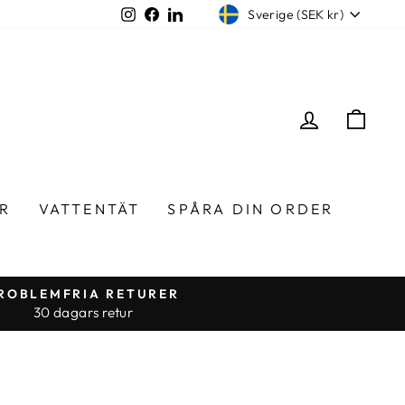
Valuta
Instagram
Facebook
LinkedIn
Sverige (SEK kr)
LOGGA I
VA
R
VATTENTÄT
SPÅRA DIN ORDER
ROBLEMFRIA RETURER
30 dagars retur