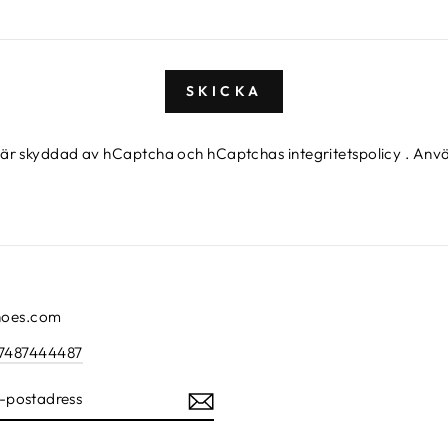
SKICKA
 är skyddad av hCaptcha och hCaptchas
integritetspolicy
.
Anvä
hoes.com
7487444487