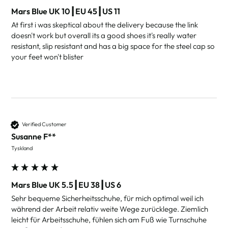
Mars Blue UK 10┃EU 45┃US 11
At first i was skeptical about the delivery because the link 
doesn't work but overall its a good shoes it's really water 
resistant, slip resistant and has a big space for the steel cap so 
your feet won't blister
Verified Customer
Susanne F**
Tyskland
Mars Blue UK 5.5┃EU 38┃US 6
Sehr bequeme Sicherheitsschuhe, für mich optimal weil ich 
während der Arbeit relativ weite Wege zurücklege. Ziemlich 
leicht für Arbeitsschuhe, fühlen sich am Fuß wie Turnschuhe 