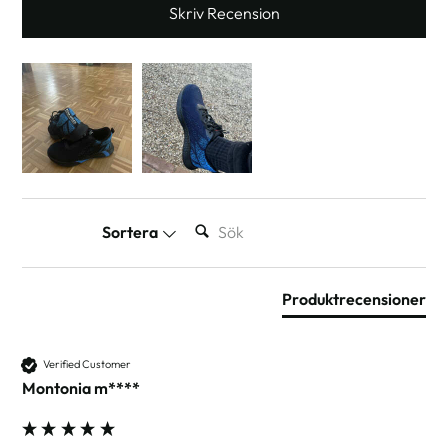
Skriv Recension
SÖK:
Sortera
Produktrecensioner
Verified Customer
Montonia m****