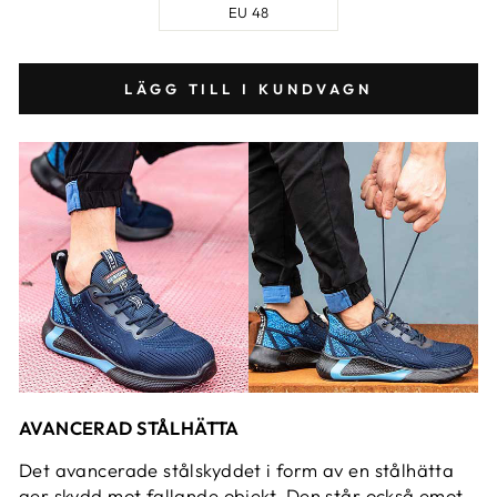
EU 48
LÄGG TILL I KUNDVAGN
AVANCERAD STÅLHÄTTA
Det avancerade stålskyddet i form av en stålhätta
ger skydd mot fallande objekt. Den står också emot