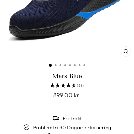
ST
(E
Mars Blue
(68)
Vanligt
899,00 kr
pris
Fri frakt
Problemfri 30 Dagarsreturnering