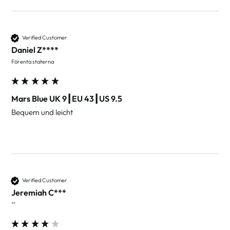
Verified Customer
Daniel Z****
Förenta staterna
Mars Blue UK 9┃EU 43┃US 9.5
Bequem und leicht 
Verified Customer
Jeremiah C***
""