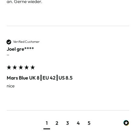
an. Gerne wieder.
Verified Customer
Joel gre****
""
Mars Blue UK 8┃EU 42┃US 8.5
nice
1
2
3
4
5