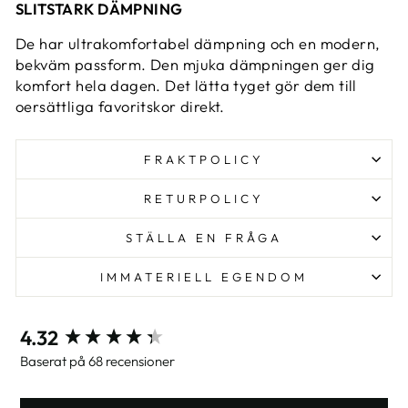
SLITSTARK DÄMPNING
De har ultrakomfortabel dämpning och en modern,
bekväm passform. Den mjuka dämpningen ger dig
komfort hela dagen. Det lätta tyget gör dem till
oersättliga favoritskor direkt.
FRAKTPOLICY
RETURPOLICY
STÄLLA EN FRÅGA
IMMATERIELL EGENDOM
New content loaded
4.32
Baserat på 68 recensioner