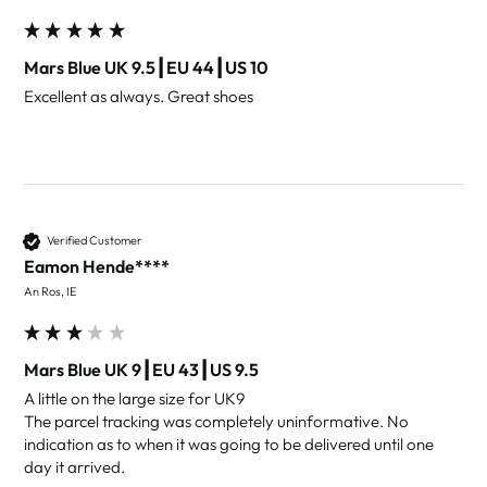
Mars Blue UK 9.5┃EU 44┃US 10
Excellent as always. Great shoes 
Verified Customer
Eamon Hende****
An Ros, IE
Mars Blue UK 9┃EU 43┃US 9.5
A little on the large size for UK9

The parcel tracking was completely uninformative. No 
indication as to when it was going to be delivered until one 
day it arrived. 