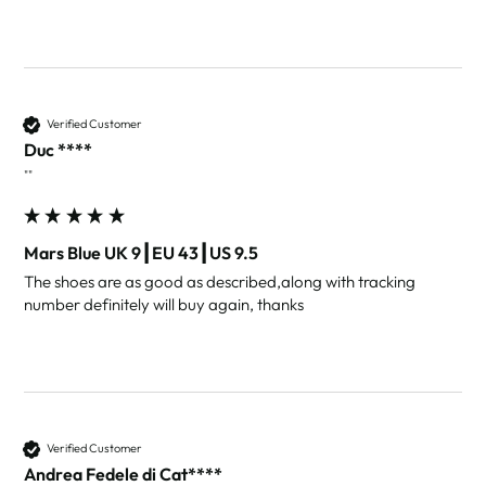
Verified Customer
Duc ****
""
Mars Blue UK 9┃EU 43┃US 9.5
The shoes are as good as described,along with tracking 
number definitely will buy again, thanks 
Verified Customer
Andrea Fedele di Cat****