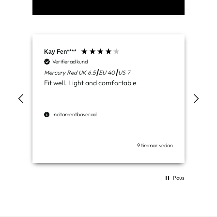
Kay Fen****
Aid
Verifierad kund
V
Mercury Red UK 6.5┃EU 40┃US 7
Lun
Fit well. Light and comfortable
Del
com
wor
Incitamentbaserad
I
9 timmar sedan
Paus