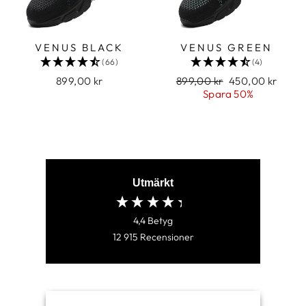
VENUS BLACK
VENUS GREEN
(66)
(4)
899,00 kr
Vanligt
899,00 kr
Försäljningspris
450,00 kr
pris
Spara 50%
Utmärkt
4,4
Betyg
12 915
Recensioner