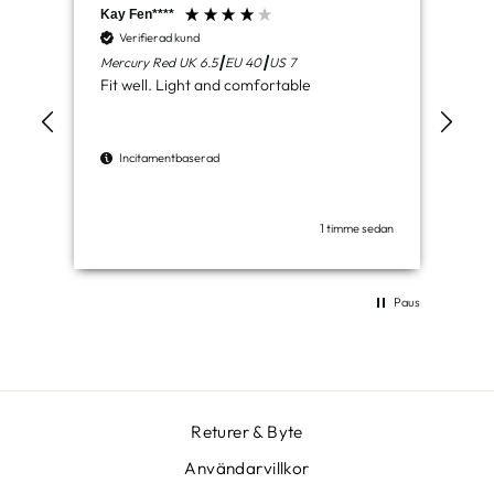
Kay Fen****
Aid
Verifierad kund
V
Mercury Red UK 6.5┃EU 40┃US 7
Lun
Fit well. Light and comfortable
Del
com
wor
Incitamentbaserad
I
1 timme sedan
Paus
Returer & Byte
Användarvillkor