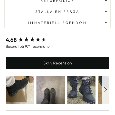
RETURPOLICY
STÄLLA EN FRÅGA
IMMATERIELL EGENDOM
New content loaded
4.68
Baserat på 974 recensioner
Skriv Recension