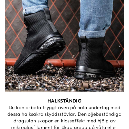
HALKSTÅNDIG
Du kan arbeta tryggt även på hala underlag med
dessa halksäkra skyddsstövlar. Den oljebeständiga
dragsulan skapar en klosseffekt med hjälp av
mikroglasfilament för ökad grepp på våta eller