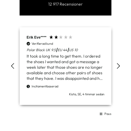
12 917
Recensioner
Erik Eve****
Sha
Verifierad kund
V
Polar Black UK 9.5┃EU 44┃US 10
Ura
It took a long time to get them. I ordered
Goo
the shoes I wanted and got a message a
week later that those shoes are no longer
available and choose other pairs of shoes
I
that they have. I was disappointed and had
to wait even longer. If you had the
Incitamentbaserad
opportunity to get some money back for
Kista, SE, 4 timmar sedan
the misconception, I would have had a
better experience but finally got them but
am not satisfied with the purchase. I didn't
get what I wanted or an opportunity to get
Paus
my money back.