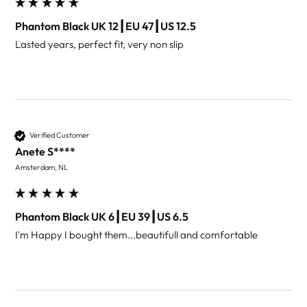
Phantom Black UK 12┃EU 47┃US 12.5
Lasted years, perfect fit, very non slip 
Verified Customer
Anete S****
Amsterdam, NL
Phantom Black UK 6┃EU 39┃US 6.5
I'm Happy I bought them...beautifull and comfortable 