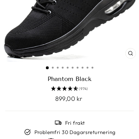
ST
(E
Phantom Black
(974)
Vanligt
899,00 kr
pris
Fri frakt
Problemfri 30 Dagarsreturnering