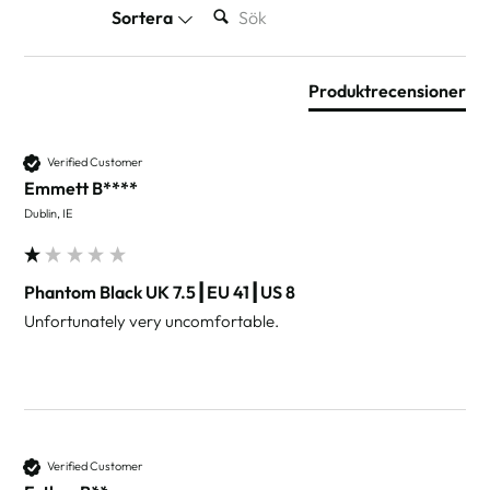
SÖK:
Sortera
Produktrecensioner
Verified Customer
Emmett B****
Dublin, IE
Phantom Black UK 7.5┃EU 41┃US 8
Unfortunately very uncomfortable.
Verified Customer