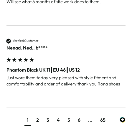
Will see what 6 months of site work does to them. 
Verified Customer
Nenad. Ned.. b****
Phantom Black UK 11┃EU 46┃US 12
Just wore them today very pleased with style fitment and 
comfortability and order of delivery thank you Rona shoes 
1
2
3
4
5
6
...
65